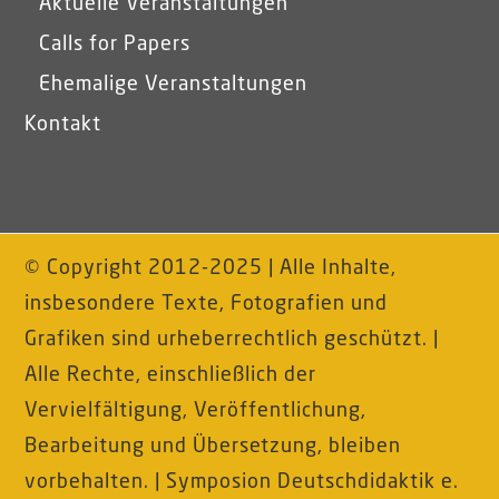
Aktuelle Veranstaltungen
Calls for Papers
Ehemalige Veranstaltungen
Kontakt
© Copyright 2012-2025 | Alle Inhalte,
insbesondere Texte, Fotografien und
Grafiken sind urheberrechtlich geschützt. |
Alle Rechte, einschließlich der
Vervielfältigung, Veröffentlichung,
Bearbeitung und Übersetzung, bleiben
vorbehalten. | Symposion Deutschdidaktik e.