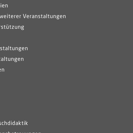
ien
 weiterer Veranstaltungen
rstützung
staltungen
taltungen
en
schdidaktik