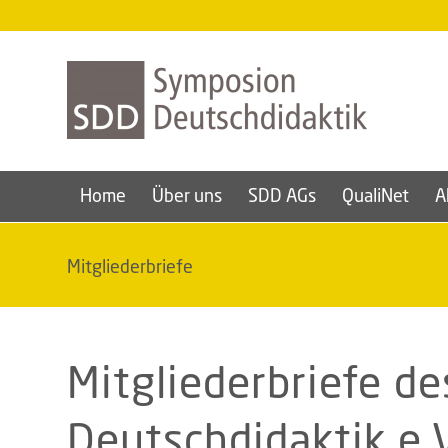
Home
Über uns
SDD AGs
QualiNet
A
Mitgliederbriefe
Mitgliederbriefe d
Deutschdidaktik e.V