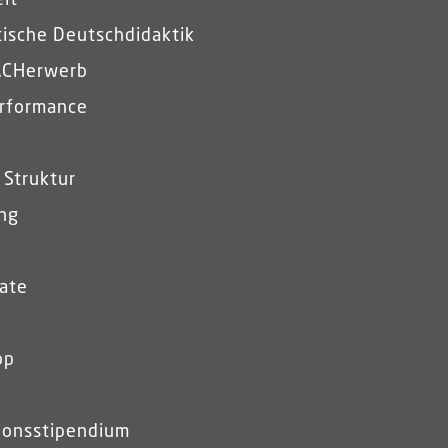
it
ische Deutschdidaktik
ACHerwerb
rformance
 Struktur
ung
ate
op
ionsstipendium