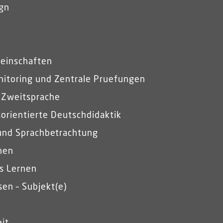
gn
einschaften
itoring und Zentrale Pruefungen
 Zweitsprache
orientierte Deutschdidaktik
und Sprachbetrachtung
hen
es Lernen
en – Subjekt(e)