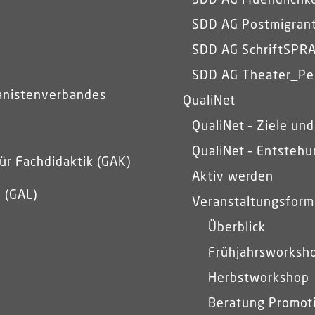
SDD AG Muendlichke
SDD AG Postmigrant
SDD AG SchriftSPR
SDD AG Theater_Pe
anistenverbandes
QualiNet
QualiNet – Ziele und
QualiNet – Entsteh
ür Fachdidaktik (GAK)
Aktiv werden
 (GAL)
Veranstaltungsform
Überblick
Frühjahrsworksh
Herbstworkshop
Beratung Promot