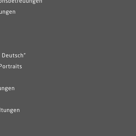
ionsbetreuungen
lungen
k Deutsch“
Portraits
tungen
ltungen