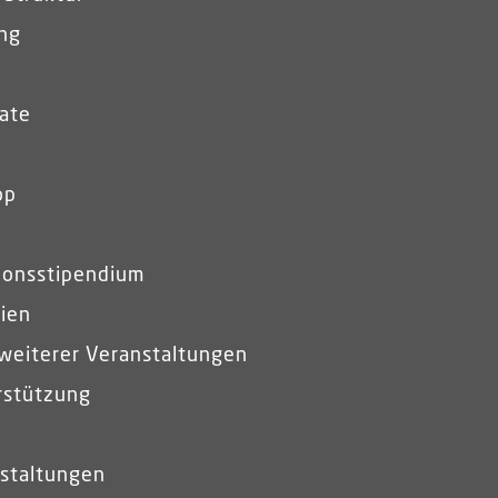
ung
ate
op
ionsstipendium
ien
 weiterer Veranstaltungen
rstützung
staltungen