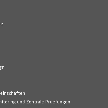
ie
gn
einschaften
itoring und Zentrale Pruefungen