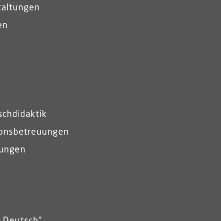
taltungen
en
schdidaktik
ionsbetreuungen
lungen