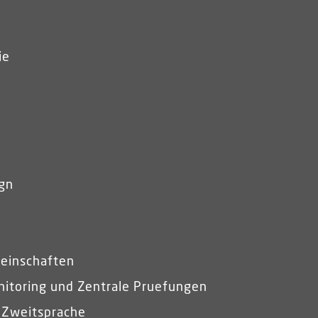
ie
gn
einschaften
itoring und Zentrale Pruefungen
 Zweitsprache