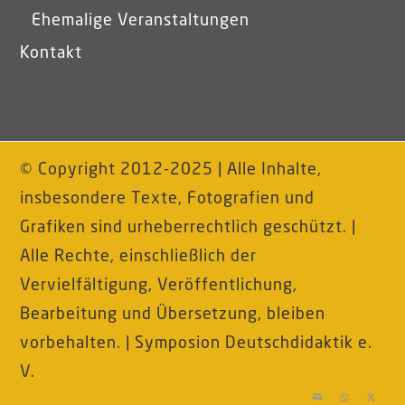
Ehemalige Veranstaltungen
Kontakt
© Copyright 2012-2025 | Alle Inhalte,
insbesondere Texte, Fotografien und
Grafiken sind urheberrechtlich geschützt. |
Alle Rechte, einschließlich der
Vervielfältigung, Veröffentlichung,
Bearbeitung und Übersetzung, bleiben
vorbehalten. | Symposion Deutschdidaktik e.
V.